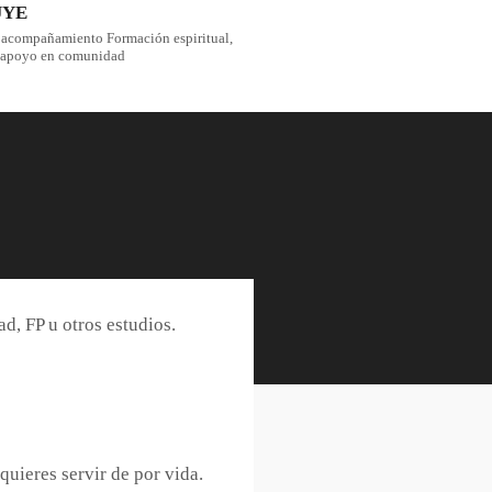
UYE
 acompañamiento Formación espiritual,
y apoyo en comunidad
d, FP u otros estudios.
quieres servir de por vida.