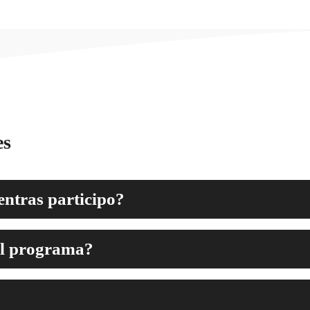
es
ntras participo?
el programa?