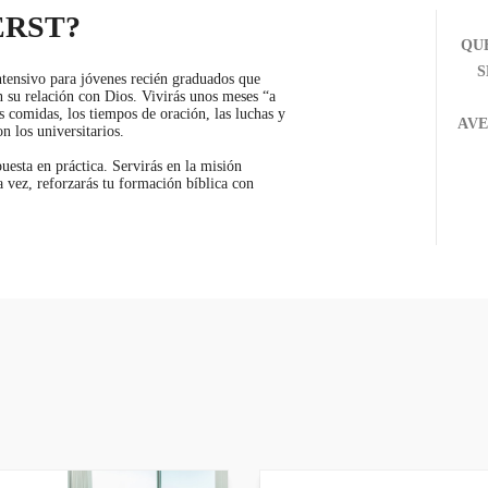
ERST?
QU
S
tensivo para jóvenes recién graduados que
n su relación con Dios. Vivirás unos meses “a
s comidas, los tiempos de oración, las luchas y
AVE
on los universitarios.
 puesta en práctica. Servirás en la misión
la vez, reforzarás tu formación bíblica con