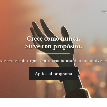
Ini
Crece como nunca.
Sirve con propósito.
so entero dedicado a seguir a Jesús de forma intencional, en comunidad y en el 
Aplica al programa